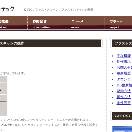
K-TEC / ファストスキャン / ファストスキャンの操作
トスキャンの操作
ファスト
主な機能
動作環境
お問合せ
更新履歴
が常駐しています。
ダウンロ
DB更新
起動方法
操作方法
条件設定
Z-PROXY S
ンをマウスの右ボタンでクリックすると、メニューが表示されます。
「
プロパティ
(
P
)」を左ボタンでクリックすると、接続に必要な情報を設定す
ます。