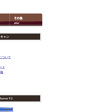
スキャン
について
ード
情報
erver V2